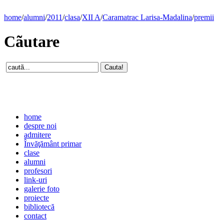
home
/
alumni
/
2011
/
clasa
/
XII A
/
Caramatrac Larisa-Madalina
/
premii
Cãutare
home
despre noi
admitere
Învăţământ primar
clase
alumni
profesori
link-uri
galerie foto
proiecte
bibliotecă
contact