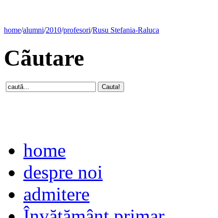
home
/
alumni
/
2010
/
profesori
/
Rusu Stefania-Raluca
Cãutare
home
despre noi
admitere
Învăţământ primar