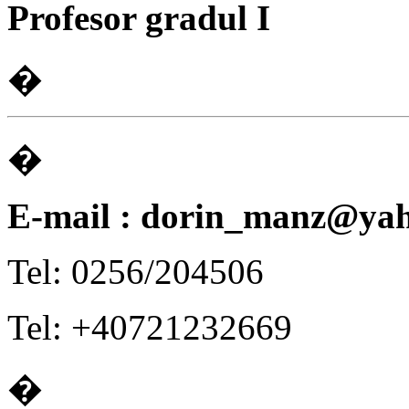
Profesor gradul
I
�
�
E-mail : dorin_manz@ya
Tel: 0256/204506
Tel: +40721232669
�