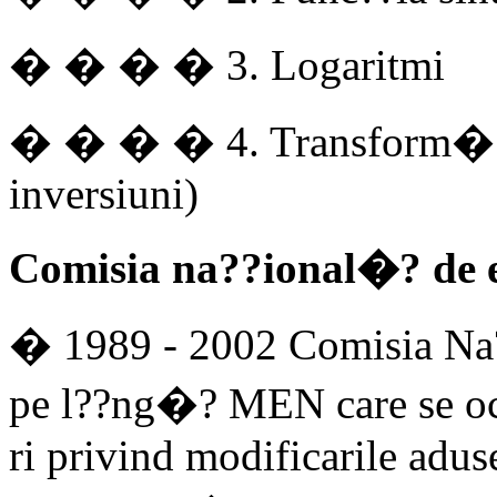
� � � � 3. Logaritmi
� � � � 4. Transform�?ri
inversiuni)
Comisia na??ional�? de e
� 1989 - 2002 Comisia Na
pe l??ng�? MEN care se o
ri privind modificarile adu