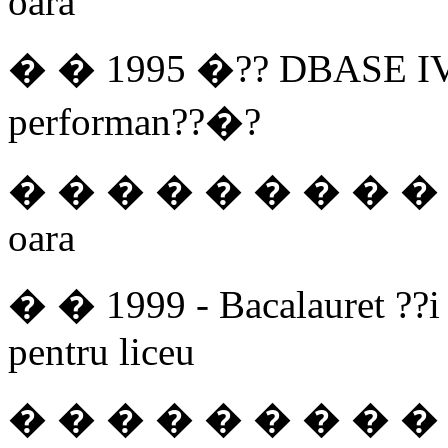
oara
� � 1995 �?? DBASE IV �?
performan??�?
� � � � � � � � � � �
oara
� � 1999 - Bacalauret ??i a
pentru liceu
� � � � � � � � � � 