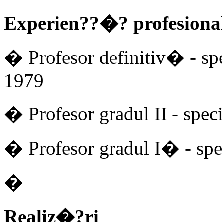
Experien??�? profesion
� Profesor definitiv� - sp
1979
� Profesor gradul II - spec
� Profesor gradul I� - spe
�
Realiz�?ri