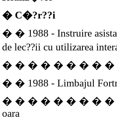
� C�?r
??
i
� � 1988 - Instruire asist
de lec??ii cu utilizarea inte
� � � � � � � � � � 
� � 1988 - Limbajul Fortra
� � � � � � � � � � �
oara