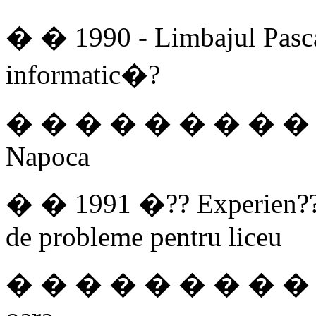
� � 1990 - Limbajul Pasca
informatic�?
� � � � � � � � � � 
Napoca
� � 1991 �?? Experien??e 
de probleme pentru liceu
� � � � � � � � � � �