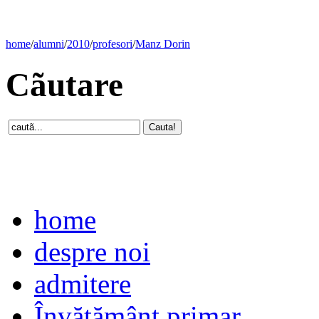
home
/
alumni
/
2010
/
profesori
/
Manz Dorin
Cãutare
home
despre noi
admitere
Învăţământ primar