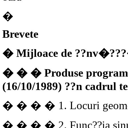
�
Brevete
� Mijloace de ??nv�??
� � � Produse program 
(16/10/1989) ??n cadrul t
� � � � 1. Locuri geome
� � � � 2. Func??ia sinus