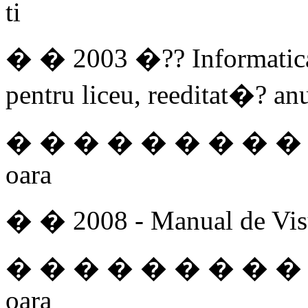
ti
� � 2003 �?? Informatica
pentru liceu, reeditat�? an
� � � � � � � � � � �
oara
� � 2008 - Manual de Vis
� � � � � � � � � � �
oara