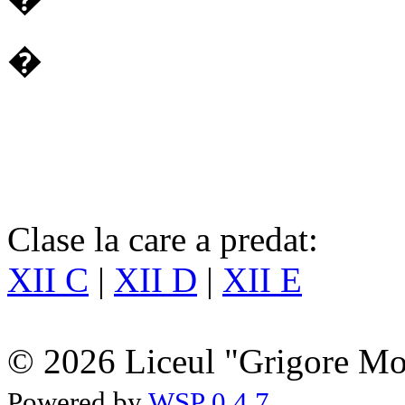
�
Clase la care a predat:
XII C
|
XII D
|
XII E
© 2026 Liceul "Grigore Moi
Powered by
WSP 0.4.7