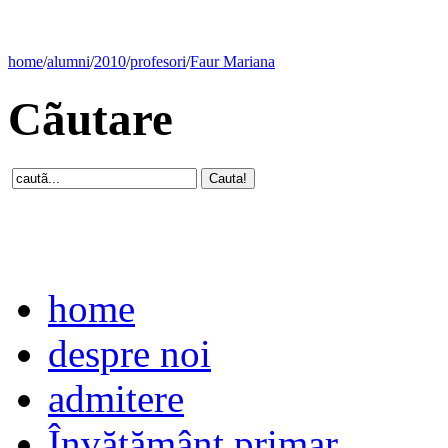
home
/
alumni
/
2010
/
profesori
/
Faur Mariana
Cãutare
home
despre noi
admitere
Învăţământ primar