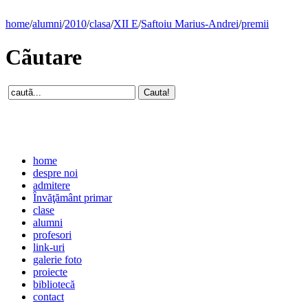
home
/
alumni
/
2010
/
clasa
/
XII E
/
Saftoiu Marius-Andrei
/
premii
Cãutare
home
despre noi
admitere
Învăţământ primar
clase
alumni
profesori
link-uri
galerie foto
proiecte
bibliotecă
contact