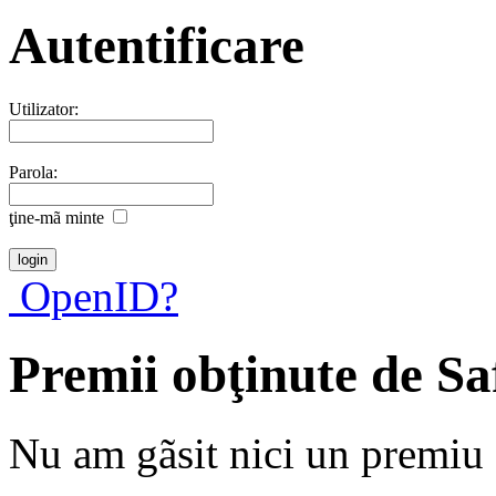
Autentificare
Utilizator:
Parola:
ţine-mã minte
OpenID?
Premii obţinute de S
Nu am gãsit nici un premiu a