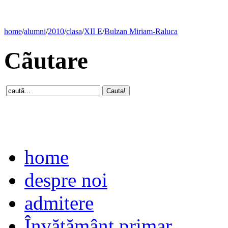
home
/
alumni
/
2010
/
clasa
/
XII E
/
Bulzan Miriam-Raluca
Cãutare
home
despre noi
admitere
Învăţământ primar