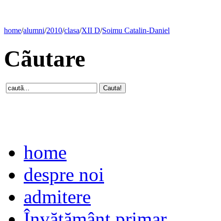
home
/
alumni
/
2010
/
clasa
/
XII D
/
Soimu Catalin-Daniel
Cãutare
home
despre noi
admitere
Învăţământ primar