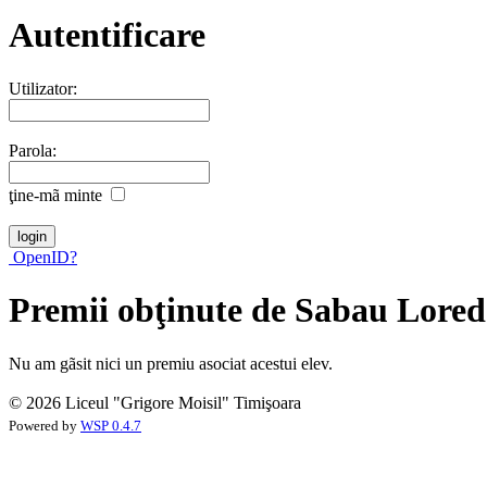
Autentificare
Utilizator:
Parola:
ţine-mã minte
OpenID?
Premii obţinute de Sabau Lore
Nu am gãsit nici un premiu asociat acestui elev.
© 2026 Liceul "Grigore Moisil" Timişoara
Powered by
WSP 0.4.7