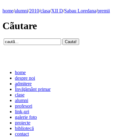
home
/
alumni
/
2010
/
clasa
/
XII D
/
Sabau Loredana
/
premii
Cãutare
home
despre noi
admitere
Învăţământ primar
clase
alumni
profesori
link-uri
galerie foto
proiecte
bibliotecă
contact