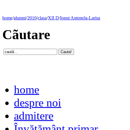
home
/
alumni
/
2010
/
clasa
/
XII D
/
Ionut Antonela-Larisa
Cãutare
home
despre noi
admitere
Învăţământ primar