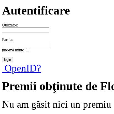
Autentificare
Utilizator:
Parola:
ţine-mã minte
OpenID?
Premii obţinute de Fl
Nu am gãsit nici un premiu a