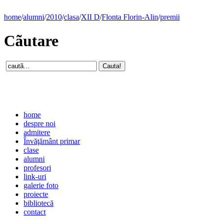
home
/
alumni
/
2010
/
clasa
/
XII D
/
Flonta Florin-Alin
/
premii
Cãutare
home
despre noi
admitere
Învăţământ primar
clase
alumni
profesori
link-uri
galerie foto
proiecte
bibliotecă
contact