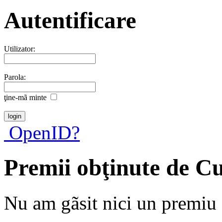
Autentificare
Utilizator:
Parola:
ţine-mã minte
OpenID?
Premii obţinute de C
Nu am gãsit nici un premiu a