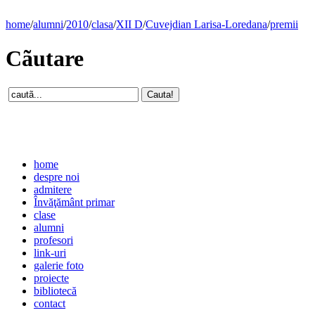
home
/
alumni
/
2010
/
clasa
/
XII D
/
Cuvejdian Larisa-Loredana
/
premii
Cãutare
home
despre noi
admitere
Învăţământ primar
clase
alumni
profesori
link-uri
galerie foto
proiecte
bibliotecă
contact