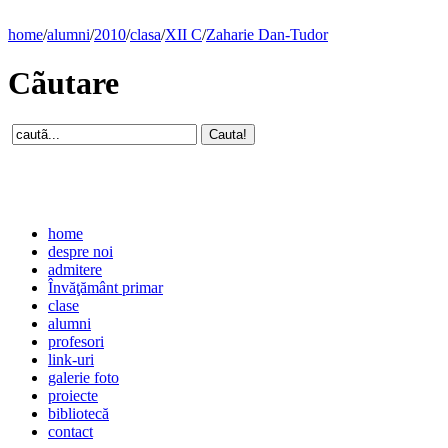
home
/
alumni
/
2010
/
clasa
/
XII C
/
Zaharie Dan-Tudor
Cãutare
home
despre noi
admitere
Învăţământ primar
clase
alumni
profesori
link-uri
galerie foto
proiecte
bibliotecă
contact