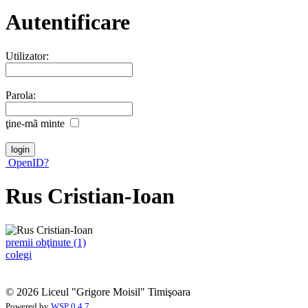
Autentificare
Utilizator:
Parola:
ţine-mã minte
OpenID?
Rus Cristian-Ioan
premii obţinute (1)
colegi
© 2026 Liceul "Grigore Moisil" Timişoara
Powered by
WSP 0.4.7