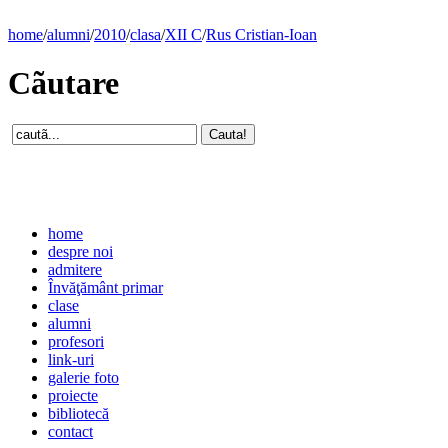
home
/
alumni
/
2010
/
clasa
/
XII C
/
Rus Cristian-Ioan
Cãutare
home
despre noi
admitere
Învăţământ primar
clase
alumni
profesori
link-uri
galerie foto
proiecte
bibliotecă
contact