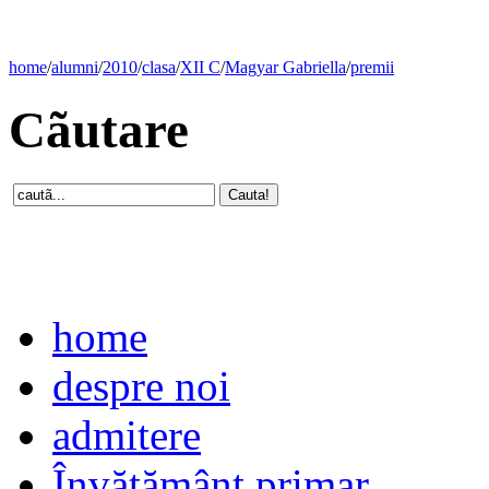
home
/
alumni
/
2010
/
clasa
/
XII C
/
Magyar Gabriella
/
premii
Cãutare
home
despre noi
admitere
Învăţământ primar