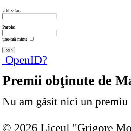
Utilizator:
Parola:
ţine-mã minte
OpenID?
Premii obţinute de M
Nu am gãsit nici un premiu a
© 2026 Liceul "Grigore Moi