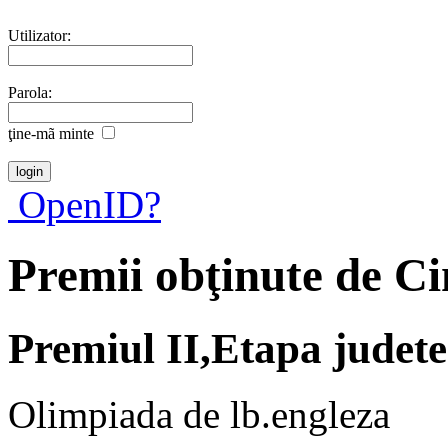
Utilizator:
Parola:
ţine-mã minte
OpenID?
Premii obţinute de C
Premiul II,Etapa judet
Olimpiada de lb.engleza