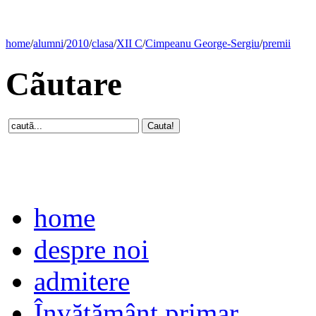
home
/
alumni
/
2010
/
clasa
/
XII C
/
Cimpeanu George-Sergiu
/
premii
Cãutare
home
despre noi
admitere
Învăţământ primar