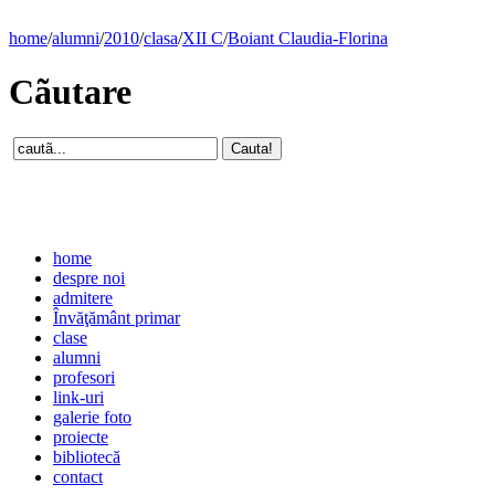
home
/
alumni
/
2010
/
clasa
/
XII C
/
Boiant Claudia-Florina
Cãutare
home
despre noi
admitere
Învăţământ primar
clase
alumni
profesori
link-uri
galerie foto
proiecte
bibliotecă
contact