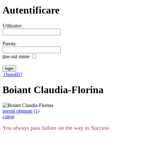
Autentificare
Utilizator:
Parola:
ţine-mã minte
OpenID?
Boiant Claudia-Florina
premii obţinute (1)
colegi
You always pass failure on the way to Success