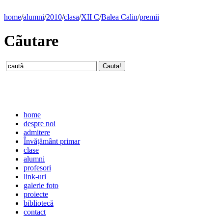
home
/
alumni
/
2010
/
clasa
/
XII C
/
Balea Calin
/
premii
Cãutare
home
despre noi
admitere
Învăţământ primar
clase
alumni
profesori
link-uri
galerie foto
proiecte
bibliotecă
contact