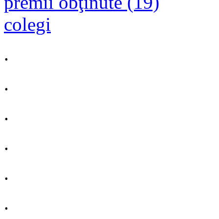
premii obţinute (19)
colegi
.
.
.
.
.
.