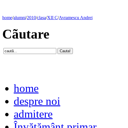
home
/
alumni
/
2010
/
clasa
/
XII C
/
Avramescu Andrei
Cãutare
home
despre noi
admitere
Învăţământ primar