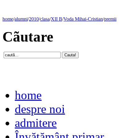
home
/
alumni
/
2010
/
clasa
/
XII B
/
Voda Mihai-Cristian
/
premii
Cãutare
home
despre noi
admitere
Învăţământ primar