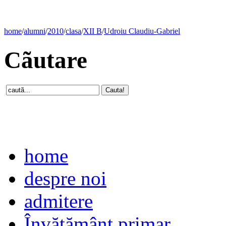
home
/
alumni
/
2010
/
clasa
/
XII B
/
Udroiu Claudiu-Gabriel
Cãutare
home
despre noi
admitere
Învăţământ primar