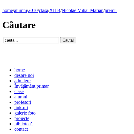
home
/
alumni
/
2010
/
clasa
/
XII B
/
Nicolae Mihai-Marian
/
premii
Cãutare
home
despre noi
admitere
Învăţământ primar
clase
alumni
profesori
link-uri
galerie foto
proiecte
bibliotecă
contact