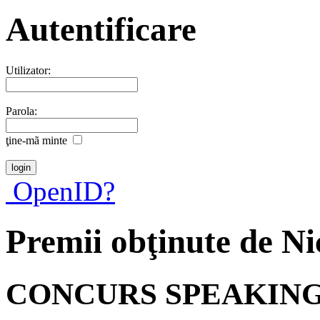
Autentificare
Utilizator:
Parola:
ţine-mã minte
OpenID?
Premii obţinute de N
CONCURS SPEAKIN