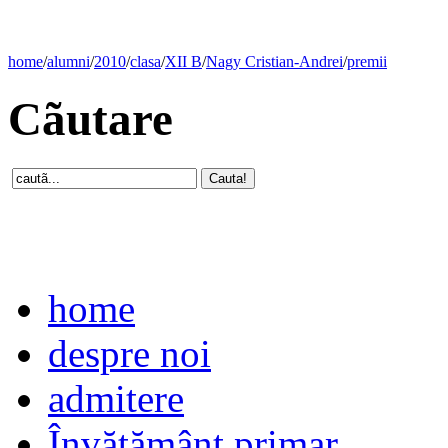
home
/
alumni
/
2010
/
clasa
/
XII B
/
Nagy Cristian-Andrei
/
premii
Cãutare
home
despre noi
admitere
Învăţământ primar