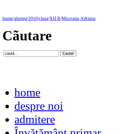
home
/
alumni
/
2010
/
clasa
/
XII B
/
Moceanu Adriana
Cãutare
home
despre noi
admitere
Învăţământ primar