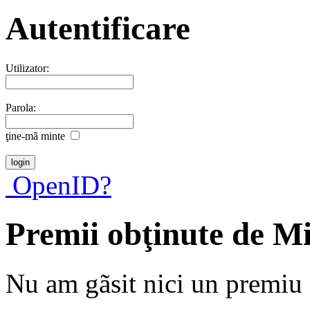
Autentificare
Utilizator:
Parola:
ţine-mã minte
OpenID?
Premii obţinute de M
Nu am gãsit nici un premiu a