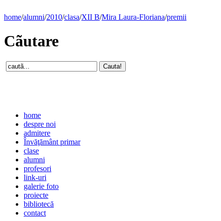
home
/
alumni
/
2010
/
clasa
/
XII B
/
Mira Laura-Floriana
/
premii
Cãutare
home
despre noi
admitere
Învăţământ primar
clase
alumni
profesori
link-uri
galerie foto
proiecte
bibliotecă
contact