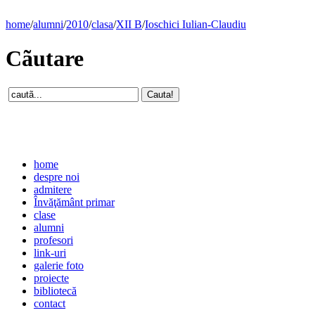
home
/
alumni
/
2010
/
clasa
/
XII B
/
Ioschici Iulian-Claudiu
Cãutare
home
despre noi
admitere
Învăţământ primar
clase
alumni
profesori
link-uri
galerie foto
proiecte
bibliotecă
contact