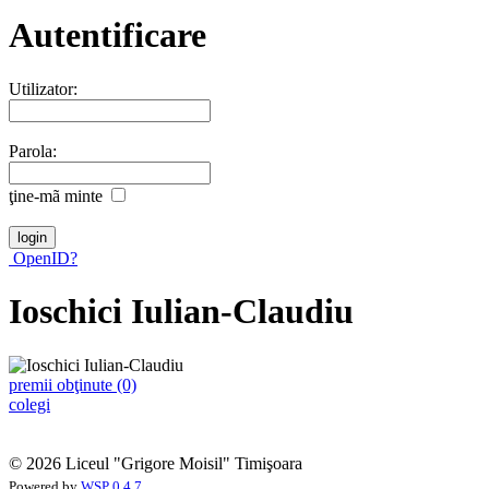
Autentificare
Utilizator:
Parola:
ţine-mã minte
OpenID?
Ioschici Iulian-Claudiu
premii obţinute (0)
colegi
© 2026 Liceul "Grigore Moisil" Timişoara
Powered by
WSP 0.4.7