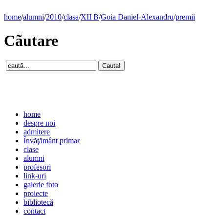
home
/
alumni
/
2010
/
clasa
/
XII B
/
Goia Daniel-Alexandru
/
premii
Cãutare
home
despre noi
admitere
Învăţământ primar
clase
alumni
profesori
link-uri
galerie foto
proiecte
bibliotecă
contact