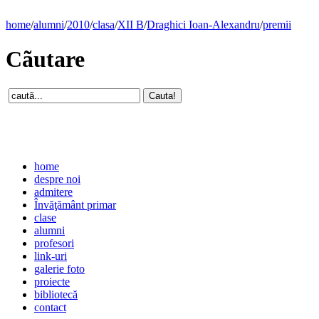
home
/
alumni
/
2010
/
clasa
/
XII B
/
Draghici Ioan-Alexandru
/
premii
Cãutare
home
despre noi
admitere
Învăţământ primar
clase
alumni
profesori
link-uri
galerie foto
proiecte
bibliotecă
contact