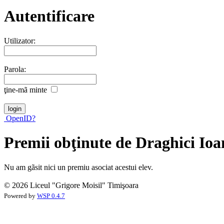
Autentificare
Utilizator:
Parola:
ţine-mã minte
OpenID?
Premii obţinute de Draghici Io
Nu am gãsit nici un premiu asociat acestui elev.
© 2026 Liceul "Grigore Moisil" Timişoara
Powered by
WSP 0.4.7