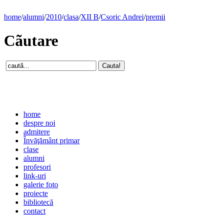
home
/
alumni
/
2010
/
clasa
/
XII B
/
Csoric Andrei
/
premii
Cãutare
home
despre noi
admitere
Învăţământ primar
clase
alumni
profesori
link-uri
galerie foto
proiecte
bibliotecă
contact