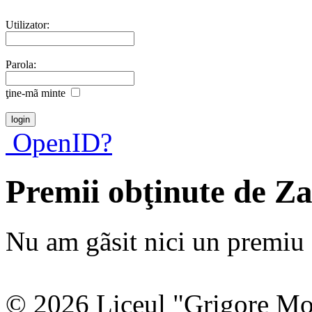
Utilizator:
Parola:
ţine-mã minte
OpenID?
Premii obţinute de Z
Nu am gãsit nici un premiu a
© 2026 Liceul "Grigore Moi