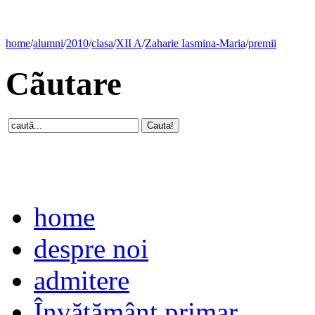
home
/
alumni
/
2010
/
clasa
/
XII A
/
Zaharie Iasmina-Maria
/
premii
Cãutare
home
despre noi
admitere
Învăţământ primar