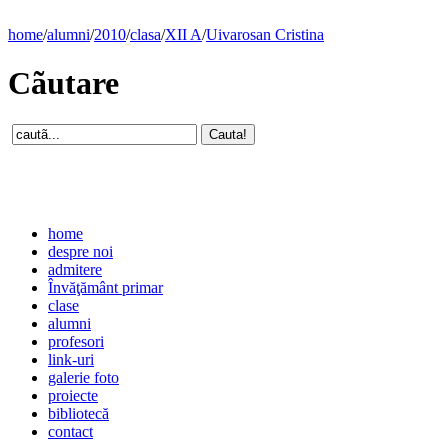
home
/
alumni
/
2010
/
clasa
/
XII A
/
Uivarosan Cristina
Cãutare
home
despre noi
admitere
Învăţământ primar
clase
alumni
profesori
link-uri
galerie foto
proiecte
bibliotecă
contact