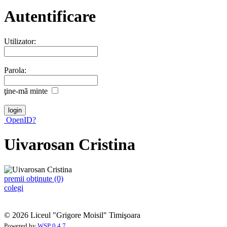
Autentificare
Utilizator:
Parola:
ţine-mã minte
OpenID?
Uivarosan Cristina
premii obţinute (0)
colegi
© 2026 Liceul "Grigore Moisil" Timişoara
Powered by
WSP 0.4.7