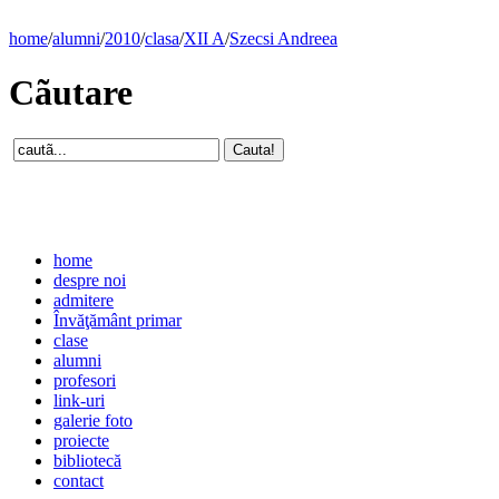
home
/
alumni
/
2010
/
clasa
/
XII A
/
Szecsi Andreea
Cãutare
home
despre noi
admitere
Învăţământ primar
clase
alumni
profesori
link-uri
galerie foto
proiecte
bibliotecă
contact