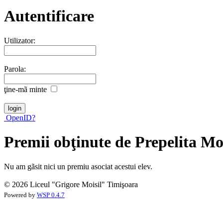
Autentificare
Utilizator:
Parola:
ţine-mã minte
OpenID?
Premii obţinute de Prepelita M
Nu am gãsit nici un premiu asociat acestui elev.
© 2026 Liceul "Grigore Moisil" Timişoara
Powered by
WSP 0.4.7