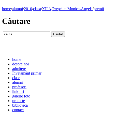
home
/
alumni
/
2010
/
clasa
/
XII A
/
Prepelita Monica-Angela
/
premii
Cãutare
home
despre noi
admitere
Învăţământ primar
clase
alumni
profesori
link-uri
galerie foto
proiecte
bibliotecă
contact