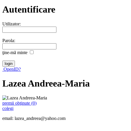
Autentificare
Utilizator:
Parola:
ţine-mã minte
OpenID?
Lazea Andreea-Maria
premii obţinute (0)
colegi
email: lazea_andreea@yahoo.com