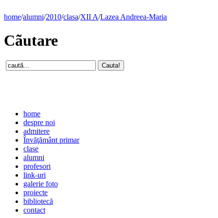
home
/
alumni
/
2010
/
clasa
/
XII A
/
Lazea Andreea-Maria
Cãutare
home
despre noi
admitere
Învăţământ primar
clase
alumni
profesori
link-uri
galerie foto
proiecte
bibliotecă
contact