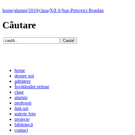
home
/
alumni
/
2010
/
clasa
/
XII A
/
Isar-Petrovici Bogdan
Cãutare
home
despre noi
admitere
Învăţământ primar
clase
alumni
profesori
link-uri
galerie foto
proiecte
bibliotecă
contact