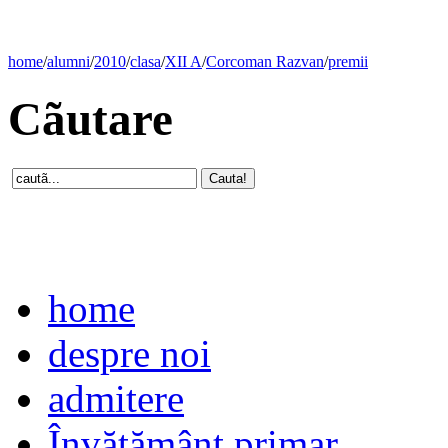
home
/
alumni
/
2010
/
clasa
/
XII A
/
Corcoman Razvan
/
premii
Cãutare
home
despre noi
admitere
Învăţământ primar