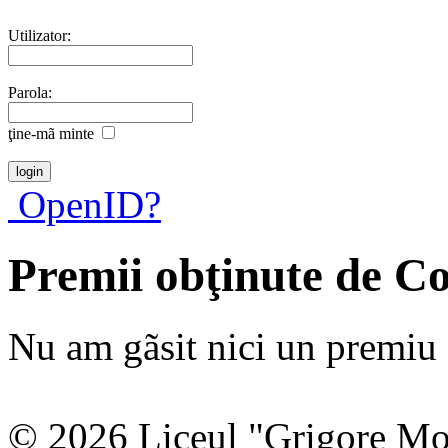
Utilizator:
Parola:
ţine-mã minte
OpenID?
Premii obţinute de 
Nu am gãsit nici un premiu a
© 2026 Liceul "Grigore Moi