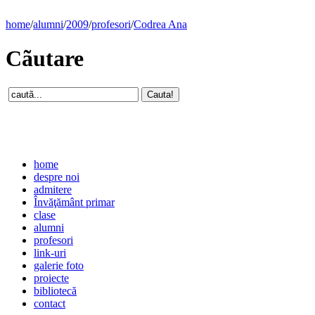
home
/
alumni
/
2009
/
profesori
/
Codrea Ana
Cãutare
home
despre noi
admitere
Învăţământ primar
clase
alumni
profesori
link-uri
galerie foto
proiecte
bibliotecă
contact