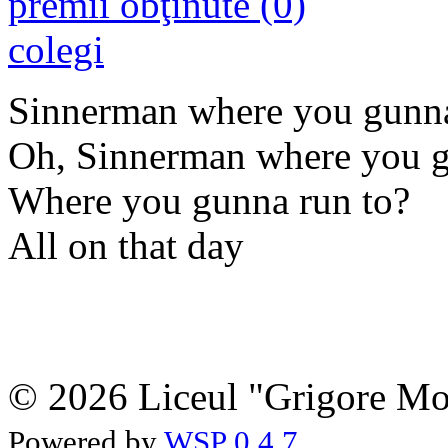
premii obţinute (0)
colegi
Sinnerman where you gunna
Oh, Sinnerman where you g
Where you gunna run to?
All on that day
© 2026 Liceul "Grigore Moi
Powered by
WSP 0.4.7