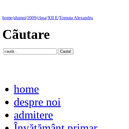
home
/
alumni
/
2009
/
clasa
/
XII E
/
Tomuta Alexandru
Cãutare
home
despre noi
admitere
Învăţământ primar