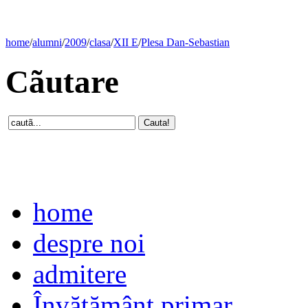
home
/
alumni
/
2009
/
clasa
/
XII E
/
Plesa Dan-Sebastian
Cãutare
home
despre noi
admitere
Învăţământ primar