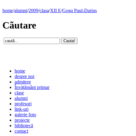
home
/
alumni
/
2009
/
clasa
/
XII E
/
Goga Paul-Darius
Cãutare
home
despre noi
admitere
Învăţământ primar
clase
alumni
profesori
link-uri
galerie foto
proiecte
bibliotecă
contact