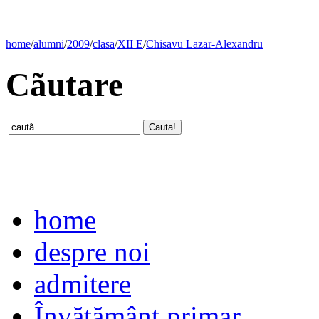
home
/
alumni
/
2009
/
clasa
/
XII E
/
Chisavu Lazar-Alexandru
Cãutare
home
despre noi
admitere
Învăţământ primar