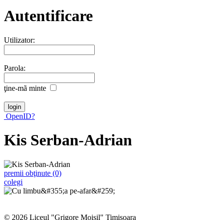
Autentificare
Utilizator:
Parola:
ţine-mã minte
OpenID?
Kis Serban-Adrian
premii obţinute (0)
colegi
© 2026 Liceul "Grigore Moisil" Timişoara