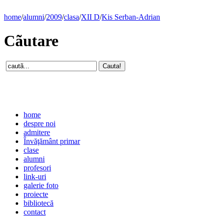
home
/
alumni
/
2009
/
clasa
/
XII D
/
Kis Serban-Adrian
Cãutare
home
despre noi
admitere
Învăţământ primar
clase
alumni
profesori
link-uri
galerie foto
proiecte
bibliotecă
contact