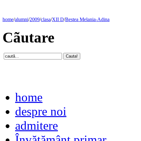
home
/
alumni
/
2009
/
clasa
/
XII D
/
Bestea Melania-Adina
Cãutare
home
despre noi
admitere
Învăţământ primar