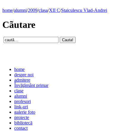
home
/
alumni
/
2009
/
clasa
/
XII C
/
Staiculescu Vlad-Andrei
Cãutare
home
despre noi
admitere
Învăţământ primar
clase
alumni
profesori
link-uri
galerie foto
proiecte
bibliotecă
contact