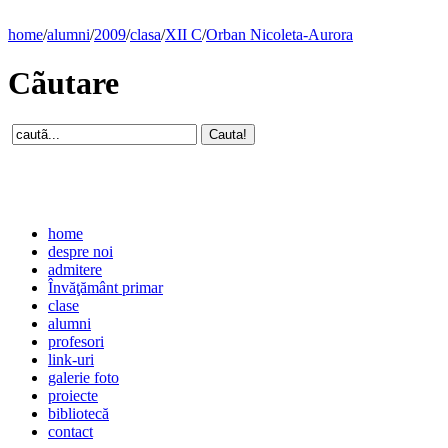
home
/
alumni
/
2009
/
clasa
/
XII C
/
Orban Nicoleta-Aurora
Cãutare
home
despre noi
admitere
Învăţământ primar
clase
alumni
profesori
link-uri
galerie foto
proiecte
bibliotecă
contact