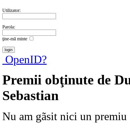
Utilizator:
Parola:
ţine-mã minte
OpenID?
Premii obţinute de D
Sebastian
Nu am gãsit nici un premiu a