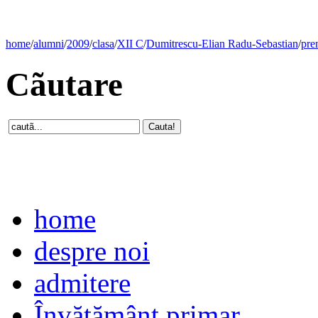
home
/
alumni
/
2009
/
clasa
/
XII C
/
Dumitrescu-Elian Radu-Sebastian
/
pre
Cãutare
home
despre noi
admitere
Învăţământ primar