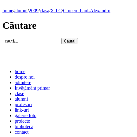
home
/
alumni
/
2009
/
clasa
/
XII C
/
Cruceru Paul-Alexandru
Cãutare
home
despre noi
admitere
Învăţământ primar
clase
alumni
profesori
link-uri
galerie foto
proiecte
bibliotecă
contact