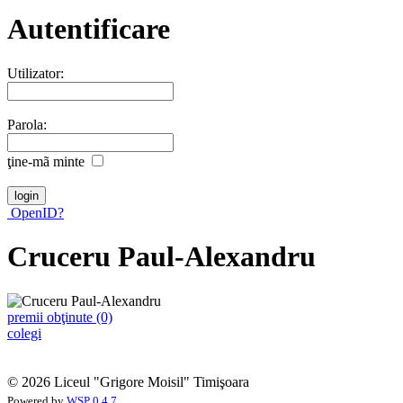
Autentificare
Utilizator:
Parola:
ţine-mã minte
OpenID?
Cruceru Paul-Alexandru
premii obţinute (0)
colegi
© 2026 Liceul "Grigore Moisil" Timişoara
Powered by
WSP 0.4.7