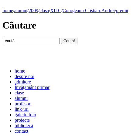
home
/
alumni
/
2009
/
clasa
/
XII C
/
Corogeanu Cristian-Andrei
/
premii
Cãutare
home
despre noi
admitere
Învăţământ primar
clase
alumni
profesori
link-uri
galerie foto
proiecte
bibliotecă
contact