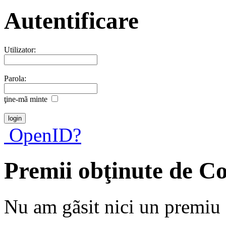
Autentificare
Utilizator:
Parola:
ţine-mã minte
OpenID?
Premii obţinute de C
Nu am gãsit nici un premiu a