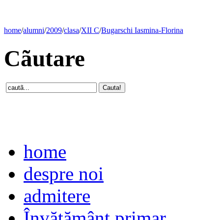
home
/
alumni
/
2009
/
clasa
/
XII C
/
Bugarschi Iasmina-Florina
Cãutare
home
despre noi
admitere
Învăţământ primar