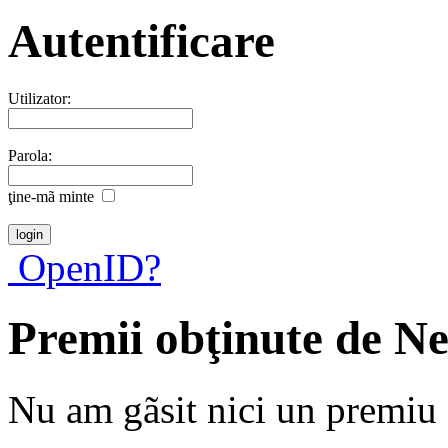
Autentificare
Utilizator:
Parola:
ţine-mã minte
OpenID?
Premii obţinute de N
Nu am gãsit nici un premiu a