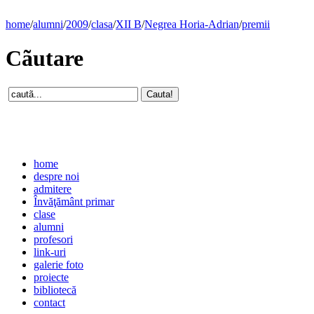
home
/
alumni
/
2009
/
clasa
/
XII B
/
Negrea Horia-Adrian
/
premii
Cãutare
home
despre noi
admitere
Învăţământ primar
clase
alumni
profesori
link-uri
galerie foto
proiecte
bibliotecă
contact