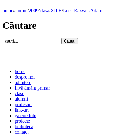
home
/
alumni
/
2009
/
clasa
/
XII B
/
Luca Razvan-Adam
Cãutare
home
despre noi
admitere
Învăţământ primar
clase
alumni
profesori
link-uri
galerie foto
proiecte
bibliotecă
contact