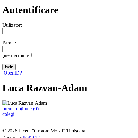
Autentificare
Utilizator:
Parola:
ţine-mã minte
OpenID?
Luca Razvan-Adam
premii obţinute (0)
colegi
© 2026 Liceul "Grigore Moisil" Timişoara
Powered by
WSP 0.4.7